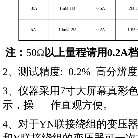
10A
1m
Ω
-1
Ω
0.5A
2
Ω
-2
5A
10m
Ω
-2
Ω
0.2A
10
Ω
-
注：
50
Ω
以上量程请用0.2A
2、测试精度: 0.2% 高分辨度：
3、仪器采用7寸大屏幕真彩
示，操 作直观方便。
4、对于YN联接绕组的变压