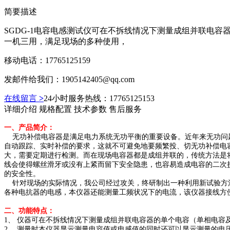
简要描述
SGDG-1电容电感测试仪可在不拆线情况下测量成组并联电
一机三用，满足现场的多种使用，
移动电话：17765125159
发邮件给我们：1905142405@qq.com
在线留言
>
24小时服务热线：17765125153
详细介绍
规格配置
技术参数
售后服务
一、产品简介：
无功补偿电容器是满足电力系统无功平衡的重要设备。近年来无功问题
自动跟踪、实时补偿的要求，这就不可避免地要频繁投、切无功补偿电
大，需要定期进行检测。而在现场电容器都是成组并联的，传统方法是
线会使得螺丝滑牙或没有上紧而留下安全隐患，也容易造成电容的二次
的安全性。
针对现场的实际情况，我公司经过攻关，终研制出一种利用新试验方法进
各种电抗器的电感，本仪器还能测量工频状况下的电流，该仪器接线方
二、功能特点：
1、 仪器可在不拆线情况下测量成组并联电容器的单个电容（单相电
2、 测量时本仪器显示测量电容值或电感值的同时还可以显示测量的电