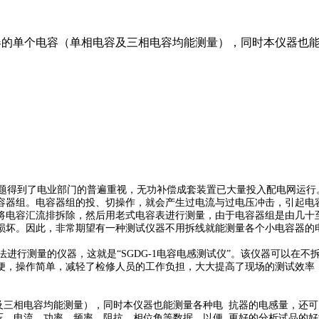
容器的单个电容（单相电容及三相电容均能测量），同时本仪器也
得到了电业部门的普遍重视，无功补偿成套装置已大量投入配电网运行
容器组。电容器组的投、切操作，就会产生过电流与过电压冲击，引起电
将电容汇流排拆除，然后用老式电容表进行测量，由于电容器组是由几十
损坏。因此，非常期望有一种测试仪器不用拆线就能测量各个小电容器的
行测量的仪器，这就是“SGDG-1电容电感测试仪”。该仪器可以在
便，操作简单，减轻了检修人员的工作负担，大大提高了现场的测试效率
容及三相电容均能测量），同时本仪器也能测量各种电 抗器的电感量，还
压、电流、功率、频率、阻抗、相位角等数据，以便 更好的分析试品的好