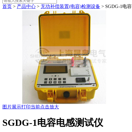
首页
>
产品中心
>
无功补偿装置(电容)检测设备
> SGDG-1
图片展示
打印当前
点击放大
SGDG-1电容电感测试仪