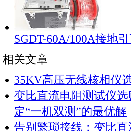
SGDT-60A/100A
相关文章
35KV高压无线核相仪
变比直流电阻测试仪选
定“一机双测”的最优解
告别繁琐接线：变比直