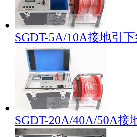
SGDT-5A/10A接地
SGDT-20A/40A/5