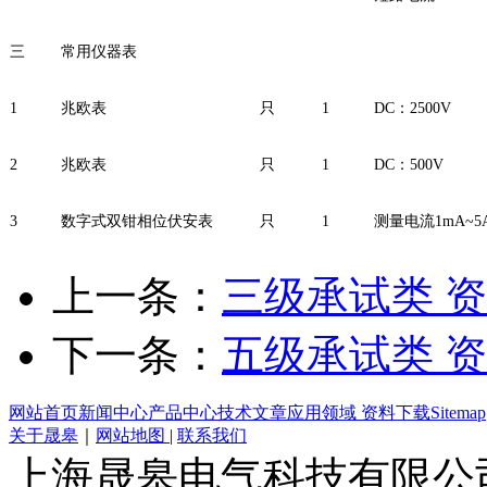
三
常用仪器表
1
兆欧表
只
1
DC：2500V
2
兆欧表
只
1
DC：500V
3
数字式双钳相位伏安表
只
1
测量电流1mA~5
上一条：
三级承试类 
下一条：
五级承试类 
网站首页
新闻中心
产品中心
技术文章
应用领域
资料下载
Sitemap
关于晟皋
｜
网站地图
|
联系我们
上海晟皋电气科技有限公司 All C