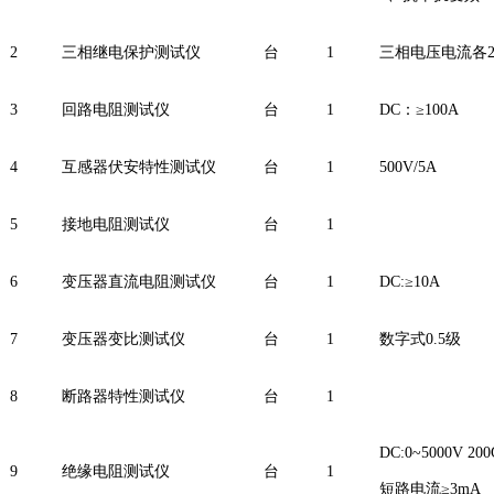
2
三相继电保护测试仪
台
1
三相电压电流各
3
回路电阻测试仪
台
1
DC：≥100A
4
互感器伏安特性测试仪
台
1
500V/5A
5
接地电阻测试仪
台
1
6
变压器直流电阻测试仪
台
1
DC:≥10A
7
变压器变比测试仪
台
1
数字式0.5级
8
断路器特性测试仪
台
1
DC:0~5000V 200
9
绝缘电阻测试仪
台
1
短路电流≥3mA