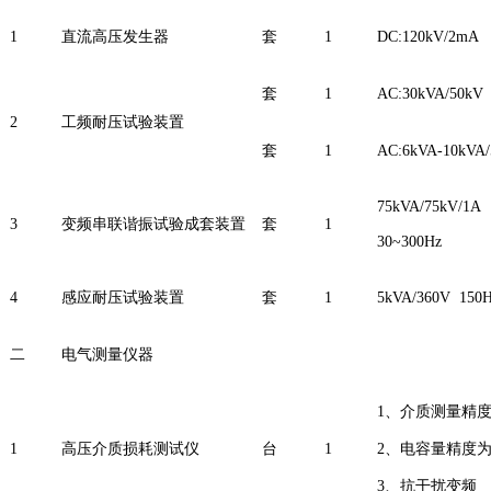
1
直流高压发生器
套
1
DC:120kV/2mA
套
1
AC:30kVA/50kV
2
工频耐压试验装置
套
1
AC:6kVA-10kVA
75kVA/75kV/1A
3
变频串联谐振试验成套装置
套
1
30~300Hz
4
感应耐压试验装置
套
1
5kVA/360V 150
二
电气测量仪器
1、介质测量精度
1
高压介质损耗测试仪
台
1
2、电容量精度为0
3、抗干扰变频